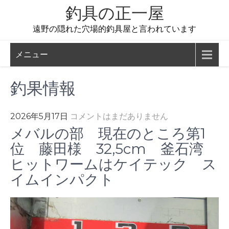
コ
釣具の正一屋
ン
遠野の隠れた穴場的釣具屋と言われています
テ
ン
メニュー
ツ
へ
釣果情報
ス
キ
ッ
2026年5月17日
コメントはまだありません
プ
メバルの部 現在のところ第1
位 藤田様 32,5cm 釜石湾
ヒットワームはケイテック ス
イムインパクト